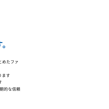
す。
とめたファ
ります
す
長期的な信頼