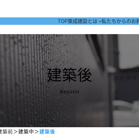
TOP
東成建設とは
私たちからのお
建築後
Beyond
建築前
＞
建築中
＞
建築後