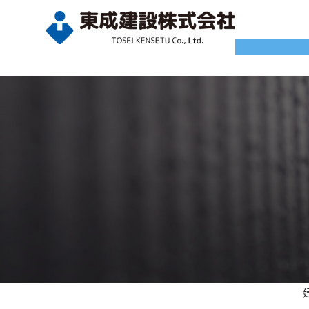
内
容
を
ス
キ
ッ
プ