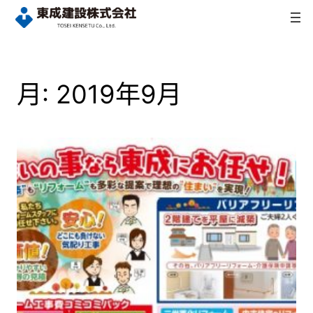
内
容
を
ス
キ
月:
2019年9月
ッ
プ