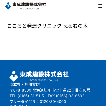
内
容
を
ス
キ
こころと発達クリニック えるむの木
ッ
プ
◎本社・旭川支店
〒078-8330 北海道旭川市宮下通22丁目左10号
TEL (0166) 31-5115 FAX (0166) 33-8592
フリーダイヤル：0120-80-4000